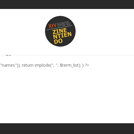
'film', 'editor' => false, 'imagen_destacada' => true, 'resumen' => fals
array('nombre'=>"ficha", "tipo"=>"texto_complejo", "descripcion"=>"F
eliminar_proyectos_divi(); function elemento_listado_custom($nombre
'810', ), $atts)); $thumbID = get_post_thumbnail_id( $id ); $imgDesta
(
)
"names")); return implode(", ", $term_list); } ?>