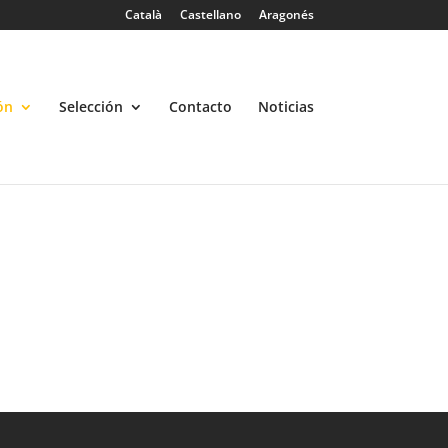
licula", "descripcion"=>"Tipo de película"), 'metabox' => array(
Català
Castellano
Aragonés
, "descripcion"=>"Sinopsis"), ) ); crear_custom($argumentos);
ón
Selección
Contacto
Noticias