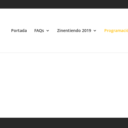
e, 'label' => 'Película', 'taxonomia_propia' => array('nombre'=>"tipo_pe
icha Técnica"), array('nombre'=>"sinopsis", "tipo"=>"texto_complejo"
){ ?>
cada = wp_get_attachment_url( $thumbID ); ob_start(); ?>
Portada
FAQs
Zinentiendo 2019
Programaci