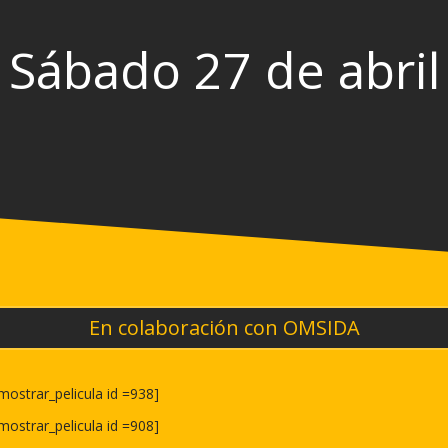
Sábado 27 de abril
En colaboración con OMSIDA
mostrar_pelicula id =938]
mostrar_pelicula id =908]