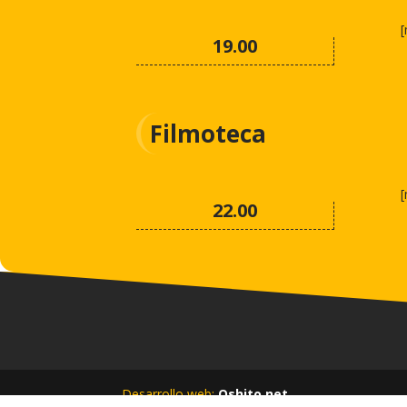
[
19.00
Filmoteca
[
22.00
Desarrollo web:
Oshito.net