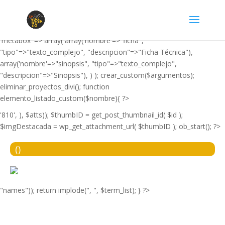
'film', 'editor' => false, 'imagen_destacada' => true, 'resumen' =>
false, 'label' => 'Película', 'taxonomia_propia' =>
array('nombre'=>"tipo_pelicula", "descripcion"=>"Tipo de película"),
'metabox' => array( array('nombre'=>"ficha",
"tipo"=>"texto_complejo", "descripcion"=>"Ficha Técnica"),
array('nombre'=>"sinopsis", "tipo"=>"texto_complejo",
"descripcion"=>"Sinopsis"), ) ); crear_custom($argumentos);
eliminar_proyectos_divi(); function
elemento_listado_custom($nombre){ ?>
'810', ), $atts)); $thumbID = get_post_thumbnail_id( $id );
$imgDestacada = wp_get_attachment_url( $thumbID ); ob_start(); ?>
(
)
"names")); return implode(", ", $term_list); } ?>