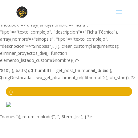
'film', 'editor' => false, 'imagen_destacada' => true, 'resumen' =>
false, 'label' => 'Película', 'taxonomia_propia' =>
array('nombre'=>"tipo_pelicula", "descripcion"=>"Tipo de película"),
'metabox' => array( array('nombre'=>"ficha",
"tipo"=>"texto_complejo", "descripcion"=>"Ficha Técnica"),
array('nombre'=>"sinopsis", "tipo"=>"texto_complejo",
"descripcion"=>"Sinopsis"), ) ); crear_custom($argumentos);
eliminar_proyectos_divi(); function
elemento_listado_custom($nombre){ ?>
'810', ), $atts)); $thumbID = get_post_thumbnail_id( $id );
$imgDestacada = wp_get_attachment_url( $thumbID ); ob_start(); ?>
(
)
"names")); return implode(", ", $term_list); } ?>