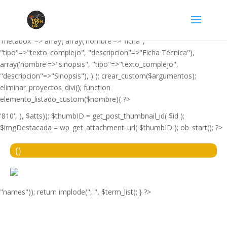
'film', 'editor' => false, 'imagen_destacada' => true, 'resumen' =>
false, 'label' => 'Película', 'taxonomia_propia' =>
array('nombre'=>"tipo_pelicula", "descripcion"=>"Tipo de película"),
'metabox' => array( array('nombre'=>"ficha",
"tipo"=>"texto_complejo", "descripcion"=>"Ficha Técnica"),
array('nombre'=>"sinopsis", "tipo"=>"texto_complejo",
"descripcion"=>"Sinopsis"), ) ); crear_custom($argumentos);
eliminar_proyectos_divi(); function
elemento_listado_custom($nombre){ ?>
'810', ), $atts)); $thumbID = get_post_thumbnail_id( $id );
$imgDestacada = wp_get_attachment_url( $thumbID ); ob_start(); ?>
(
)
"names")); return implode(", ", $term_list); } ?>