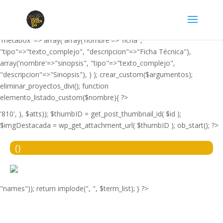
'film', 'editor' => false, 'imagen_destacada' => true, 'resumen' =>
false, 'label' => 'Película', 'taxonomia_propia' =>
array('nombre'=>"tipo_pelicula", "descripcion"=>"Tipo de película"),
'metabox' => array( array('nombre'=>"ficha",
"tipo"=>"texto_complejo", "descripcion"=>"Ficha Técnica"),
array('nombre'=>"sinopsis", "tipo"=>"texto_complejo",
"descripcion"=>"Sinopsis"), ) ); crear_custom($argumentos);
eliminar_proyectos_divi(); function
elemento_listado_custom($nombre){ ?>
'810', ), $atts)); $thumbID = get_post_thumbnail_id( $id );
$imgDestacada = wp_get_attachment_url( $thumbID ); ob_start(); ?>
(
)
"names")); return implode(", ", $term_list); } ?>