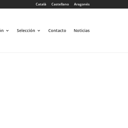
licula", "descripcion"=>"Tipo de película"), 'metabox' => array(
Català
Castellano
Aragonés
, "descripcion"=>"Sinopsis"), ) ); crear_custom($argumentos);
ón
Selección
Contacto
Noticias