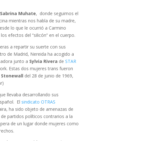
,
Sabrina Muhate
, donde seguimos el
cocina mientras nos habla de su madre,
desde lo que le ocurrió a Carmino
s efectos del “silicón” en el cuerpo.
ras a repartir su suerte con sus
tro de Madrid, Nereida ha acogido a
dadora junto a
Sylvia Rivera
de
STAR
ork. Estas dos mujeres trans fueron
 Stonewall
del 28 de junio de 1969,
r)
que llevaba desarrollando sus
español. El
sindicato OTRAS
aira, ha sido objeto de amenazas de
de partidos políticos contrarios a la
 espera de un lugar donde mujeres como
rechos.