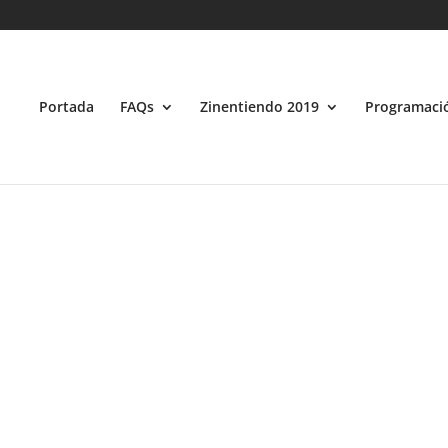
e, 'label' => 'Película', 'taxonomia_propia' => array('nombre'=>"tipo_pe
icha Técnica"), array('nombre'=>"sinopsis", "tipo"=>"texto_complejo"
){ ?>
cada = wp_get_attachment_url( $thumbID ); ob_start(); ?>
Portada
FAQs
Zinentiendo 2019
Programaci