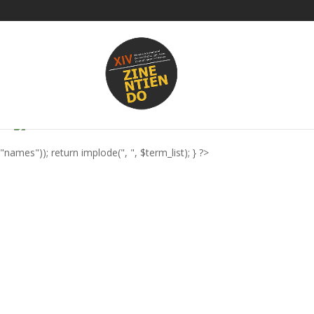
'film', 'editor' => false, 'imagen_destacada' => true, 'resumen' => fals
array('nombre'=>"ficha", "tipo"=>"texto_complejo", "descripcion"=>"F
eliminar_proyectos_divi(); function elemento_listado_custom($nombre
'810', ), $atts)); $thumbID = get_post_thumbnail_id( $id ); $imgDesta
(
)
"names")); return implode(", ", $term_list); } ?>