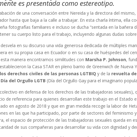
lmente es presentada como estereotipo.
rabación de una conversación entre Nereida y la directora del mismo
dor hasta que baja a la calle a trabajar. En esta charla íntima, ella 
eña fotografías familiares e incluso se ducha “sentada en la bañera 
r su cuerpo listo para el trabajo, incluyendo algunas dudas sobre lo
desvela en su discurso una vida generosa dedicada de múltiples mane
uera en su propia casa en Ecuador o en su casa de huéspedes del cen
e esta manera encontramos similitudes con
Marsha P. Johnson
, fun
establecieron la Casa STAR en pleno barrio de Greenwich de Nueva Y
los derechos civiles de las personas LGTBIQ
y de la
revuelta de
o
Día del Orgullo LGTB
(Día del Orgullo Gay para el imaginario popula
colectivo en defensa de los derechos de las trabajadoras sexuales), 
io de referencia para quienes desarrollan este trabajo en el Estado 
trado en agosto de 2018 y que en gran medida recoge la labor de Het
ones en las que ha participado, por parte de sectores del feminismo y 
era, el espacio de protección de las trabajadoras sexuales queda en
 caridad de sus compañeras para desarrollar su vida con dignidad y de